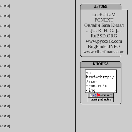
ДРУЗЬЯ
LocK-TeaM
PCNEXT
Онлайн База Кидал
..::[U. R. H. G. ]::..
RuBSD.ORG
www.pyccxak.com
BugFinder.INFO
www.ciberfinans.com
КНОПКА