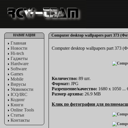
НАВИГАЦИЯ
Computer desktop wallpapers part 373 (Ф
Главная
Новости
Computer desktop wallpapers part 373 
Hi-tech
Гаджеты
Hardware
Software
Games
Количество:
89 шт.
Mobile
Формат:
JPG
Вирусы
Разрешение/качество:
1680 x 1050 ...
Уязвимости
Размер архива:
26.9 MB
ICQ/IRC
Кодинг
Клик по фотографии для полномасш
Книги
Online Tools
Статьи
Контакты