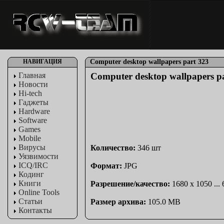
НАВИГАЦИЯ
Computer desktop wallpapers part 323
Главная
Computer desktop wallpapers p
Новости
Hi-tech
Гаджеты
Hardware
Software
Games
Mobile
Вирусы
Количество:
346 шт
Уязвимости
ICQ/IRC
Формат:
JPG
Кодинг
Книги
Разрешение/качество:
1680 x 1050 ...
Online Tools
Статьи
Размер архива:
105.0 MB
Контакты