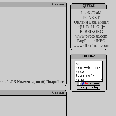
Статьи
ДРУЗЬЯ
LocK-TeaM
PCNEXT
Онлайн База Кидал
..::[U. R. H. G. ]::..
RuBSD.ORG
www.pyccxak.com
BugFinder.INFO
www.ciberfinans.com
КНОПКА
ов: 1 219
Комментарии (0)
Подробнее
Статьи