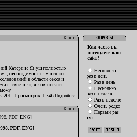
Книги
ОПРОСЫ
Как часто вы
посещаете наш
сайт?
шений Катерина Януш полностью
Несколько
зма, необходимости в «полной
раз в день
сследований в области секса и
Раз в день
ить свое тело, избавиться от
Несколько
имому.
раз в неделю
я 2011
Просмотров: 1 346
Подробнее
Раз в неделю
Очень редко
Книги
Первый раз
тут
1998, PDF, ENG]