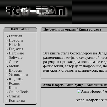
НАВИГАЦИЯ
The book is an orgasm / Книга оргазма
Главная
Новости
Hi-tech
Гаджеты
Hardware
Эта книга стала бестселлером на Зап
Software
развенчивает мифы о сексуальной нес
Games
разрядке» при каждом половом акте дл
Mobile
физиологии, автор дает подробные, п
Вирусы
ненужных страхов и комплексов, науч
Уязвимости
ICQ/IRC
Кодинг
Anna Hooper / Анна Хупер - Kamasutra sex
Книги
Online Tools
Статьи
Anna Hooper / Анн
Контакты