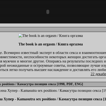
The book is an orgasm / Книга оргазма
аде. Всемирно известный эксперт в области секса и взаимоотно
овместимости, неспособности некоторых женщин достигать орга
я мужчин и многие другие. Опираясь на результаты последних и
орой неожиданные и остроумные советы, позволяющие лучше изуч
иться легко получать высшее наслаждение и доставлять его люб
22 декабр
 positions / Камасутра позиции секса [1998, PDF, ENG]
а Хупер - Kamasutra sex positions / Камасутра позиции секса [