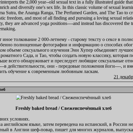
erprets the 2,000 year--old sexual text in a fully illustrated guide tha
ich and diversify one's sex life. In this classic volume of sexual lear
Kama Sutra, the Ananga Ranga, The Perfumed Garden, and The Tao to cre
stic freedom, and most of all finding and pursuing a loving sexual relat
ty, they are advanced yoga positions----and instead has discovered the tr
vemaking.
 иное толкование 2 000-летнему - старому тексту о сексе в по
обенно полноценные фотографии и информацию о способах обога
ком объеме сексуального изучения Энн Хупер объединяет лучшее
роматного Сада, и Tao, чтобы создать новую классику, которая п
льше всего обнаруживает и преследует любящие сексуальные отн
--в действительности, они - передовые положения йоги----, и в
нить обучение к современным любовным ласкам.
21 декабр
леб
Freshly baked bread / Свежеиспечённый хлеб
шних условиях.
а английском языке, затем переведена на испанский, в России не
стный в Англии шеф-повар, пишет для многих журналов, выпуска