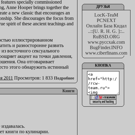
t features specially commissioned
ДРУЗЬЯ
ning, Anne Hooper brings together the
ate a new classic that encourages an
LocK-TeaM
ionship. She discourages the focus from
PCNEXT
ue spirit of these ancient teachings and
Онлайн База Кидал
..::[U. R. H. G. ]::..
RuBSD.ORG
лностью иллюстрированном
www.pyccxak.com
тить и разносторонне развить
BugFinder.INFO
 из восточного сексуального
www.ciberfinans.com
оощряет акцент на точки давления,
ошения. Она отговаривает
КНОПКА
место этого обнаружить истинный
я 2011
Просмотров: 1 833
Подробнее
Книги
 издавалась.
ет книги по кулинарии.