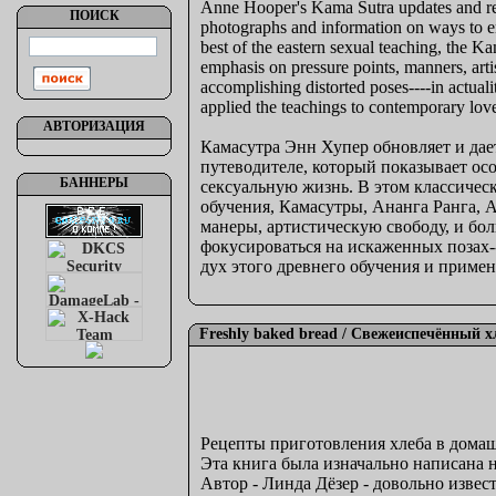
Anne Hooper's Kama Sutra updates and reint
ПОИСК
photographs and information on ways to enr
best of the eastern sexual teaching, the 
emphasis on pressure points, manners, arti
accomplishing distorted poses----in actuali
applied the teachings to contemporary lo
АВТОРИЗАЦИЯ
Камасутра Энн Хупер обновляет и дает
путеводителе, который показывает ос
БАННЕРЫ
сексуальную жизнь. В этом классичес
обучения, Камасутры, Ананга Ранга, А
манеры, артистическую свободу, и бо
фокусироваться на искаженных позах--
дух этого древнего обучения и приме
Freshly baked bread / Свежеиспечённый х
Рецепты приготовления хлеба в дома
Эта книга была изначально написана н
Автор - Линда Дёзер - довольно изве