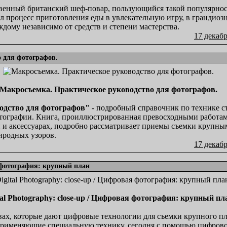
венный британский шеф-повар, пользующийся такой популярнос
ил процесс приготовления еды в увлекательную игру, в грандио
аждому независимо от средств и степени мастерства.
17 декабр
 для фотографов.
Макросъемка. Практическое руководство для фотографов.
одство для фотографов"
- подробный справочник по технике с
тографии. Книга, проиллюстрированная превосходными работами
 аксессуарах, подробно рассматривает приемы съемки крупным
иродных узоров.
17 декабр
я фотография: крупный план
tal Photography: close-up / Цифровая фотография: крупный пл
вах, которые дают цифровые технологии для съемки крупного п
 применяющие специальную технику, сегодня с помощью цифрово