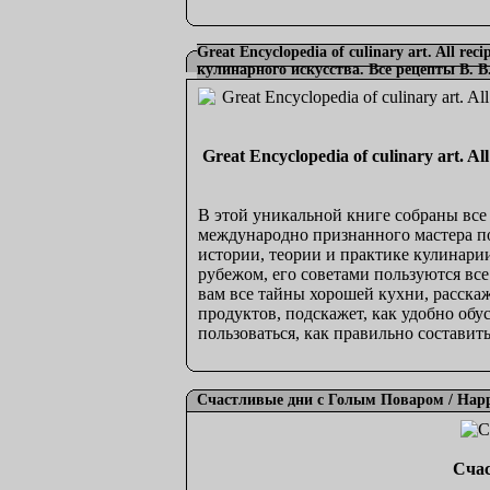
Great Encyclopedia of culinary art. All r
кулинарного искусства. Все рецепты В. 
Great Encyclopedia of culinary art.
В этой уникальной книге собраны все
международно признанного мастера по
истории, теории и практике кулинарии
рубежом, его советами пользуются все
вам все тайны хорошей кухни, расска
продуктов, подскажет, как удобно обу
пользоваться, как правильно составит
Счастливые дни с Голым Поваром / Happy
Счас