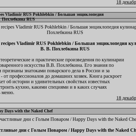
18 декабр
ecipes Vladimir RUS Pokhlebkin / Большая энциклопедия
В. Похлебкина RUS
 All recipes Vladimir RUS Pokhlebkin / Большая энциклопедия к
В. В. Похлебкина RUS
 теоретические и практические произведения по кулинарии
варенного искусства В.В. Похлебкина. Его знания по
 признаны знатоками поварского дела в России и за
 - от профессионалов до домашних хозяек. Книга раскроет
жет об истории и удивительных свойствах известных
строить кухню, какими специями и в каких случаях
ь меню.
18 декабр
 Days with the Naked Chef
тливые дни с Голым Поваром / Happy Days with the Naked Ch