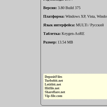
Версия
:
3.80 Build 375
Платформа
:
Windows XP, Vista, Window
Язык интерфейса
:
MULTi / Русский
Таблетка
:
Keygen-AoRE
Размер
:
13.54 MB
DepositFiles
Turbobit.net
Letitbit.net
Hitfile.net
Shareflare.net
Vip-file.com