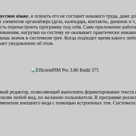
русском языке
, и освоить его не составит никакого труда, даже д
элементов органайзера (дела, календарь, контакты, дневник и т.
ость перенастроить программу под себя. Само приложение работ
ваниям, нагрузки на систему не оказывает практически никакой.
ишь значок в системном трее. Когда подходит время какого либ
ает уведомление об этом.
вый редактор, позволяющий выполнять форматирование текста в
писям любой вид, по желанию пользователя. В программе реализ
менение внешнего вида с помощью встроенных тем. Систематиз