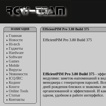
НАВИГАЦИЯ
EfficientPIM Pro 3.80 Build 375
Главная
Новости
EfficientPIM Pro 3.80 Build 375
Hi-tech
Гаджеты
Hardware
Software
Games
Mobile
Вирусы
Уязвимости
EfficientPIM Pro 3.80 Build 375
- эфф
ICQ/IRC
модулями: заметок-напоминаний в вид
Кодинг
менеджера с генератором паролей. Все 
Книги
дней рождения близких и знакомых лю
Online Tools
организованной и эффективной. И как
Статьи
одном, удобном в работе интерфейсе.
Контакты