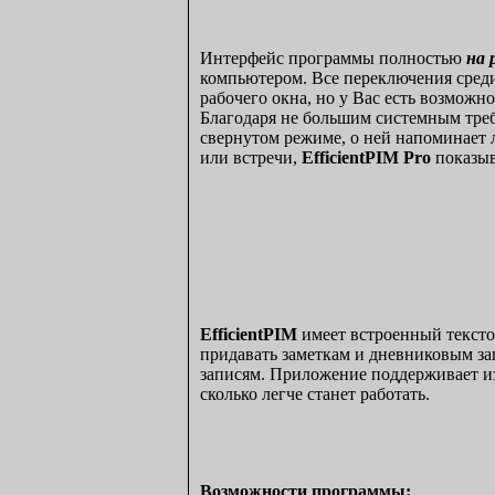
Интерфейс программы полностью
на 
компьютером. Все переключения среди 
рабочего окна, но у Вас есть возможн
Благодаря не большим системным требо
свернутом режиме, о ней напоминает л
или встречи,
EfficientPIM Pro
показыв
EfficientPIM
имеет встроенный тексто
придавать заметкам и дневниковым за
записям. Приложение поддерживает из
сколько легче станет работать.
Возможности программы
: