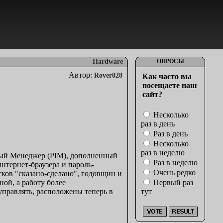
Hardware
ОПРОСЫ
Автор:
Rover028
Как часто вы
посещаете наш
сайт?
Несколько
раз в день
Раз в день
Несколько
раз в неделю
й Менеджер (PIM), дополненный
Раз в неделю
нтернет-браузера и пароль-
Очень редко
исков "сказано-сделано", годовщин и
ой, а работу более
Первый раз
правлять, расположены теперь в
тут