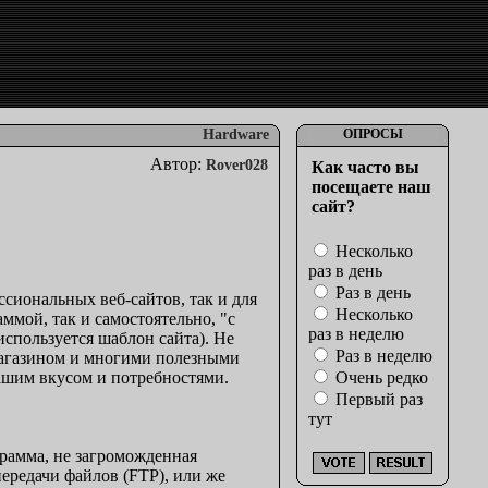
Hardware
ОПРОСЫ
Автор:
Rover028
Как часто вы
посещаете наш
сайт?
Несколько
раз в день
Раз в день
сиональных веб-сайтов, так и для
Несколько
ммой, так и самостоятельно, "с
раз в неделю
используется шаблон сайта). Не
Раз в неделю
магазином и многими полезными
вашим вкусом и потребностями.
Очень редко
Первый раз
тут
рамма, не загроможденная
редачи файлов (FTP), или же