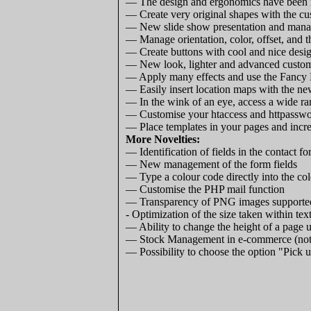
— The design and ergonomics have been re
— Create very original shapes with the cu
— New slide show presentation and manag
— Manage orientation, color, offset, and 
— Create buttons with cool and nice desi
— New look, lighter and advanced customi
— Apply many effects and use the Fancy B
— Easily insert location maps with the 
— In the wink of an eye, access a wide ra
— Customise your htaccess and httpasswor
— Place templates in your pages and incre
More Novelties:
— Identification of fields in the contact f
— New management of the form fields
— Type a colour code directly into the c
— Customise the PHP mail function
— Transparency of PNG images supported
- Optimization of the size taken within tex
— Ability to change the height of a page u
— Stock Management in e-commerce (not
— Possibility to choose the option "Pick u