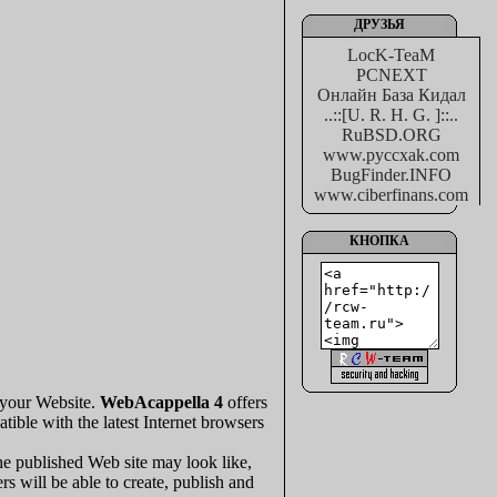
ДРУЗЬЯ
LocK-TeaM
PCNEXT
Онлайн База Кидал
..::[U. R. H. G. ]::..
RuBSD.ORG
www.pyccxak.com
BugFinder.INFO
www.ciberfinans.com
КНОПКА
r your Website.
WebAcappella 4
offers
ible with the latest Internet browsers
e published Web site may look like,
s will be able to create, publish and