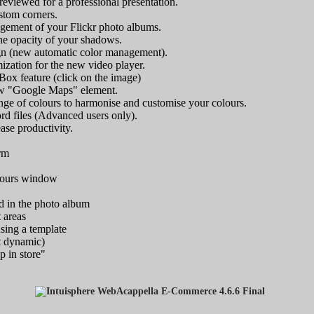
viewed for a professional presentation.
stom corners.
ement of your Flickr photo albums.
the opacity of your shadows.
gn (new automatic color management).
zation for the new video player.
ox feature (click on the image)
new "Google Maps" element.
nge of colours to harmonise and customise your colours.
d files (Advanced users only).
ase productivity.
orm
olours window
 in the photo album
t areas
sing a template
 dynamic)
p in store"