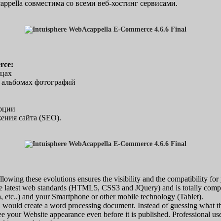
ppella совместима со всеми веб-хостинг сервисами.
rce:
ицах
 альбомах фотографий
рции
ния сайта (SEO).
owing these evolutions ensures the visibility and the compatibility fo
 the latest web standards (HTML5, CSS3 and JQuery) and is totally compat
, etc..) and your Smartphone or other mobile technology (Tablet).
 would create a word processing document. Instead of guessing what th
 your Website appearance even before it is published. Professional user