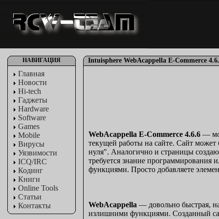
НАВИГАЦИЯ
Intuisphere WebAcappella E-Commerce 4.6.
Главная
Новости
Hi-tech
Гаджеты
Hardware
Software
Games
WebAcappella E-Commerce 4.6.6
— мощ
Mobile
текущей работы на сайте. Сайт может 
Вирусы
нуля". Аналогично и страницы создают
Уязвимости
требуется знание программирования 
ICQ/IRC
функциями. Просто добавляете элемент
Кодинг
Книги
Online Tools
Статьи
WebAcappella
— довольно быстрая, на
Контакты
излишними функциями. Созданный сай