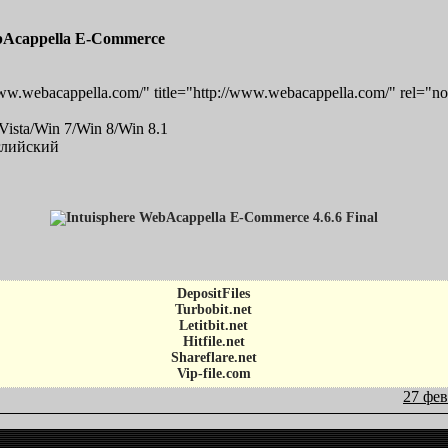
ebAcappella E-Commerce
w.webacappella.com/" title="http://www.webacappella.com/" rel="n
sta/Win 7/Win 8/Win 8.1
глийский
DepositFiles
Turbobit.net
Letitbit.net
Hitfile.net
Shareflare.net
Vip-file.com
27 фев