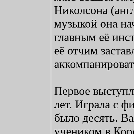
Николсона (англ
музыкой она нач
главным её инс
её отчим застав
аккомпанироват
Первое выступл
лет. Играла с ф
было десять. В
учеником в Кор