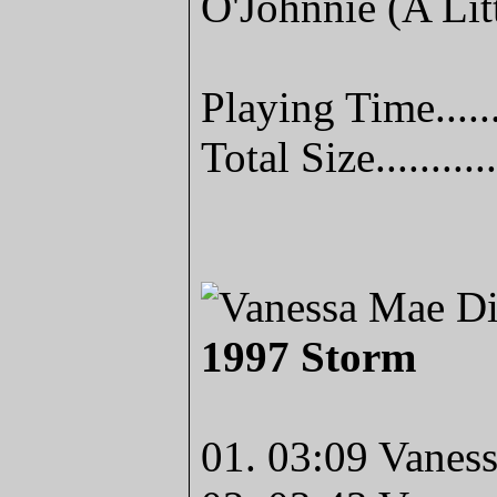
O'Johnnie (A Lit
Playing Time.....
Total Size........
1997 Storm
01. 03:09 Vanes