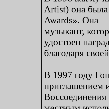
Artist) она бы
Awards». Она —
музыкант, котор
удостоен награ
благодаря свое
В 1997 году Го
приглашением и
Воссоединения 
местным исполн