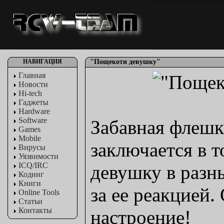
НАВИГАЦИЯ
"Пощекоти девушку"
Главная
Новости
Hi-tech
Гаджеты
Hardware
Software
Забавная флешк
Games
Mobile
заключается в 
Вирусы
Уязвимости
ICQ/IRC
девушку в разн
Кодинг
Книги
за ее реакцией
Online Tools
Статьи
Контакты
настроение!