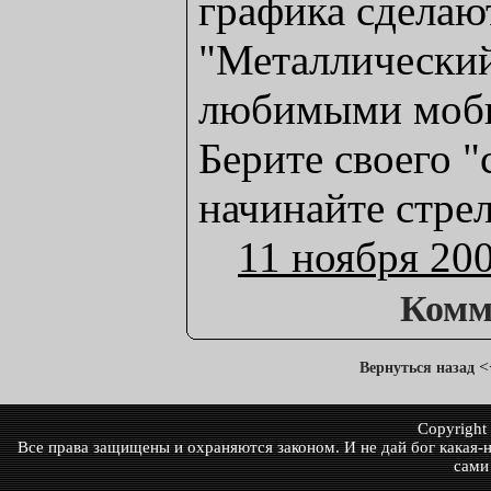
графика сделаю
"Металлически
любимыми моби
Берите своего "
начинайте стрел
11 ноября 20
Комм
<
Вернуться назад
Copyrigh
Все права защищены и охраняются законом. И не дай бог какая-ни
сами