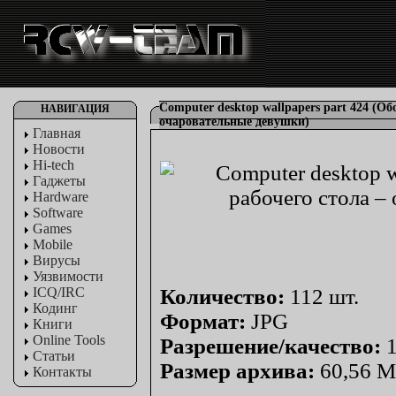
Computer desktop wallpapers part 424 (Об
НАВИГАЦИЯ
очаровательные девушки)
Главная
Новости
Hi-tech
Гаджеты
Hardware
Software
Games
Mobile
Вирусы
Уязвимости
ICQ/IRC
Количество:
112 шт.
Кодинг
Формат:
JPG
Книги
Online Tools
Разрешение/качество:
1
Статьи
Размер архива:
60,56 
Контакты