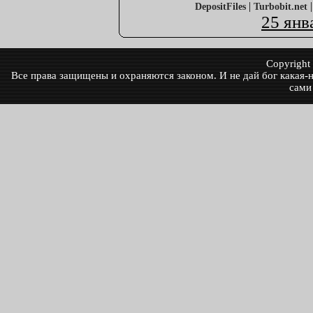
|
DepositFiles
Turbobit.net
25 янв
Copyrigh
Все права защищены и охраняются законом. И не дай бог какая-ни
сами