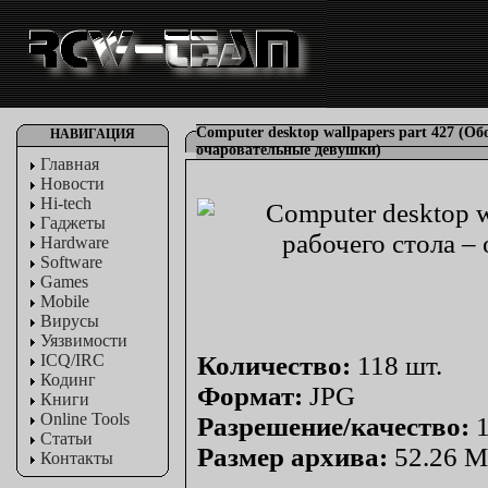
Computer desktop wallpapers part 427 (Об
НАВИГАЦИЯ
очаровательные девушки)
Главная
Новости
Hi-tech
Гаджеты
Hardware
Software
Games
Mobile
Вирусы
Уязвимости
ICQ/IRC
Количество:
118 шт.
Кодинг
Формат:
JPG
Книги
Online Tools
Разрешение/качество:
1
Статьи
Размер архива:
52.26 
Контакты