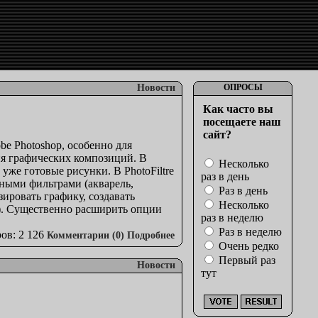
Новости
ОПРОСЫ
Как часто вы
посещаете наш
сайт?
obe Photoshop, особенно для
ия графических композиций. В
Несколько
уже готовые рисунки. В PhotoFiltre
раз в день
жными фильтрами (акварель,
Раз в день
зировать графику, создавать
Несколько
я). Существенно расширить опции
раз в неделю
Раз в неделю
ов: 2 126
Комментарии (0)
Подробнее
Очень редко
Первый раз
Новости
тут