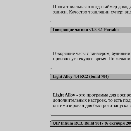
Прога триальная о когда таймер доход
записи. Качество транляции супер: вид
Говорящие часики v1.8.3.1 Portable
Говорящие часы с таймером, будильн
произнесут текущее время. По желан
Light Alloy 4.4 RC2 (build 784)
Light Alloy
- это программа для воспр
дополнительных настроек, то есть по
оптимизирован для быстрого запуска 
QIP Infium RC3, Build 9017 (6 октября 20