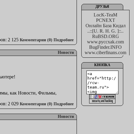
ДРУЗЬЯ
LocK-TeaM
PCNEXT
Онлайн База Кидал
..::[U. R. H. G. ]::..
RuBSD.ORG
ов: 2 125
Комментарии (0)
Подробнее
www.pyccxak.com
BugFinder.INFO
www.ciberfinans.com
Новости
КНОПКА
пьютере!
ммы, как Новости, Фильмы,
ов: 2 029
Комментарии (0)
Подробнее
Новости