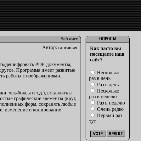
Software
ОПРОСЫ
Автор:
сансаныч
Как часто вы
посещаете наш
сайт?
ть/дешифровать PDF-документы,
 другое. Программа имеет развитые
Несколько
ть работы с изображениями,
раз в день
Раз в день
Несколько
, чек-боксы и т.д.), вставлять в
раз в неделю
стые графические элементы (круг,
Раз в неделю
аполненных форм, сохранять любые
Очень редко
ие, изменение и копирование
Первый раз
тут