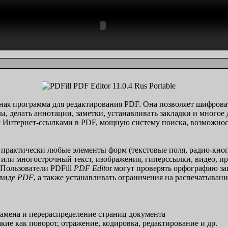
ая программа для редактирования PDF. Она позволяет шифрова
, делать аннотации, заметки, устанавливать закладки и многое
с Интернет-ссылками в PDF, мощную систему поиска, возможнос
 практически любые элементы форм (текстовые поля, радио-кнопки
и многострочный текст, изображения, гиперссылки, видео, про
. Пользователи PDFill
PDF Edito
r могут проверять орфографию з
 виде
PDF
, а также устанавливать ограничения на распечатыван
замена и перераспределение страниц документа
кие как поворот, отражение, кодировка, редактирование и др.