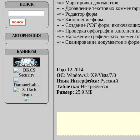
»»» Маркировка документов
ПОИСК
»»» Добавление текстовых комментари
»»» Редактор форм
»»» Заполнение форм
»»» Создание
PDF
форм, включающих в
»»» Проверка орфографии заполненны
АВТОРИЗАЦИЯ
»»» Наложение графических элементо
»»» Сканирование документов в форм
БАННЕРЫ
Год:
12.2014
ОС:
Windows® XP/Vista/7/8
Язык Интерфейса:
Русский
Таблетка:
Hе требуется
Размер:
25.9 МБ