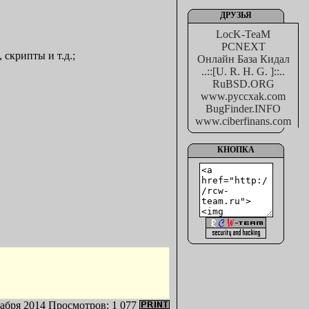
ДРУЗЬЯ
LocK-TeaM
PCNEXT
скрипты и т.д.;
Онлайн База Кидал
..::[U. R. H. G. ]::..
RuBSD.ORG
www.pyccxak.com
BugFinder.INFO
www.ciberfinans.com
КНОПКА
кабря 2014
Просмотров: 1 077