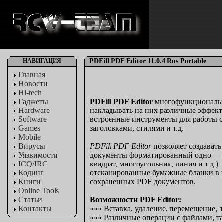
НАВИГАЦИЯ
PDFill PDF Editor 11.0.4 Rus Portable
Главная
Новости
Hi-tech
Гаджеты
PDFill PDF Editor
многофункциональн
Hardware
накладывать на них различные эффекты
Software
встроенные инструменты для работы 
Games
заголовками, стилями и т.д.
Mobile
Вирусы
PDFill PDF Editor
позволяет создавать
Уязвимости
документы форматированный одно — ил
ICQ/IRC
квадрат, многоугольник, линия и т.д.)
Кодинг
отсканированные бумажные бланки в
Книги
сохраненных PDF документов.
Online Tools
Статьи
Возможности PDF Editor:
Контакты
»»» Вставка, удаление, перемещение, 
»»» Различные операции с файлами, та