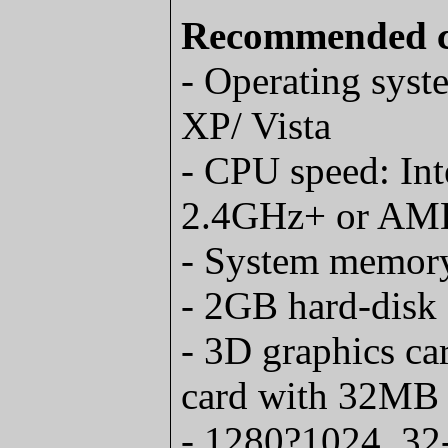
Recommended c
- Operating sys
XP/ Vista
- CPU speed: In
2.4GHz+ or AM
- System memo
- 2GB hard-disk
- 3D graphics ca
card with 32MB
- 1280?1024, 32-