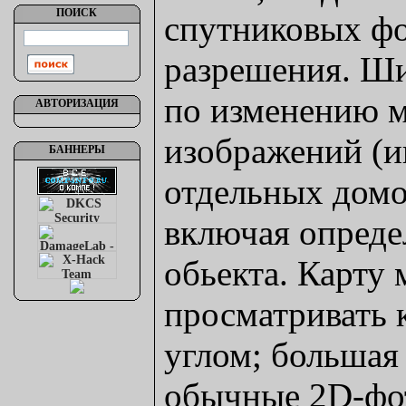
ПОИСК
спутниковых фо
разрешения. Ш
по изменению 
АВТОРИЗАЦИЯ
изображений (и
БАННЕРЫ
отдельных домов
включая опреде
обьекта. Карту
просматривать 
углом; большая 
обычные 2D-фо