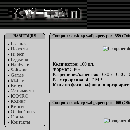
НАВИГАЦИЯ
Computer desktop wallpapers part 359 (О
Главная
Новости
Hi-tech
Гаджеты
Количество:
100 шт.
Hardware
Формат:
JPG
Software
Разрешение/качество:
1680 x 1050 ...
Games
Размер архива:
42,7 MB
Mobile
Клик по фотографии для предварит
Вирусы
Уязвимости
ICQ/IRC
Кодинг
Computer desktop wallpapers part 360 (О
Книги
Online Tools
Статьи
Контакты