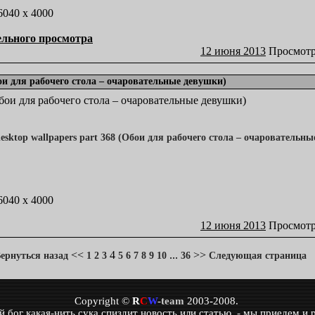
 6040 x 4000
ельного просмотра
12 июня 2013
Просмотр
бои для рабочего стола – очаровательные девушки)
(Обои для рабочего стола – очаровательные девушки)
 6040 x 4000
12 июня 2013
Просмотр
<<
4
...
>>
ернуться назад
1
2
3
5
6
7
8
9
10
36
Следующая страница
Copyright ©
R
C
W
-team
2003-2008.
бог какая-нить сука спиздит новость или статью, - мы приедем и р