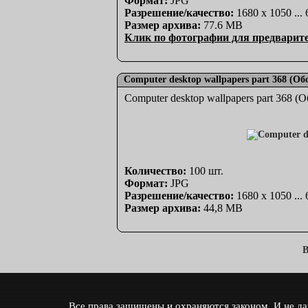
Формат:
JPG
Разрешение/качество:
1680 x 1050 ...
Размер архива:
77.6 MB
Клик по фотографии для предварит
Computer desktop wallpapers part 368 (О
Computer desktop wallpapers part 368 
Количество:
100 шт.
Формат:
JPG
Разрешение/качество:
1680 x 1050 ...
Размер архива:
44,8 MB
В
Все права защищены и охраняются законом. И не дай 