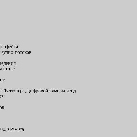
терфейса
 аудио-потоков
ведения
м столе
ии:
с ТВ-тюнера, цифровой камеры и т.д.
ов
ов
0/XP/Vista