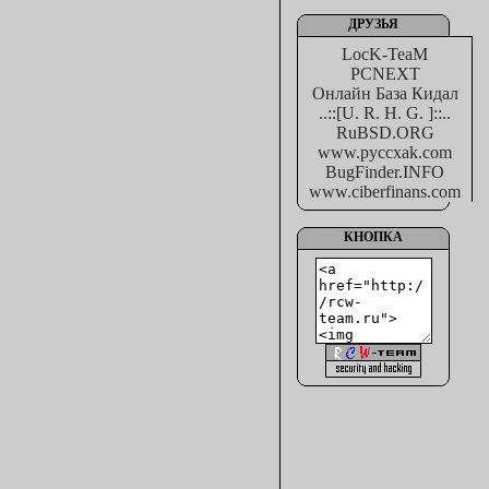
ДРУЗЬЯ
LocK-TeaM
PCNEXT
Онлайн База Кидал
..::[U. R. H. G. ]::..
RuBSD.ORG
www.pyccxak.com
BugFinder.INFO
www.ciberfinans.com
КНОПКА