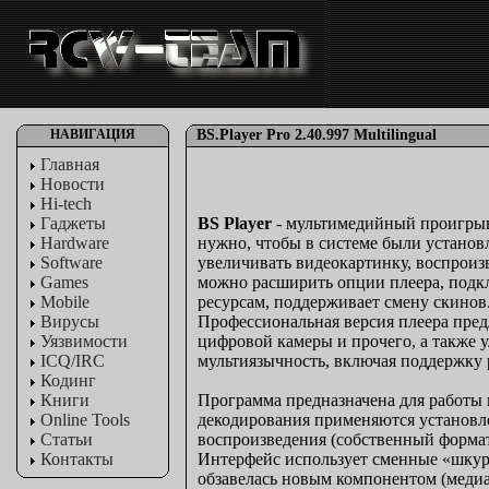
НАВИГАЦИЯ
BS.Player Pro 2.40.997 Multilingual
Главная
Новости
Hi-tech
Гаджеты
BS Player
- мультимедийный проигрыв
Hardware
нужно, чтобы в системе были установ
Software
увеличивать видеокартинку, воспроиз
Games
можно расширить опции плеера, подк
Mobile
ресурсам, поддерживает смену скинов
Вирусы
Профессиональная версия плеера пред
Уязвимости
цифровой камеры и прочего, а также
ICQ/IRC
мультиязычность, включая поддержку 
Кодинг
Книги
Программа предназначена для работы 
Online Tools
декодирования применяются установле
Статьи
воспроизведения (собственный формат
Контакты
Интерфейс использует сменные «шкуры
обзавелась новым компонентом (медиаб