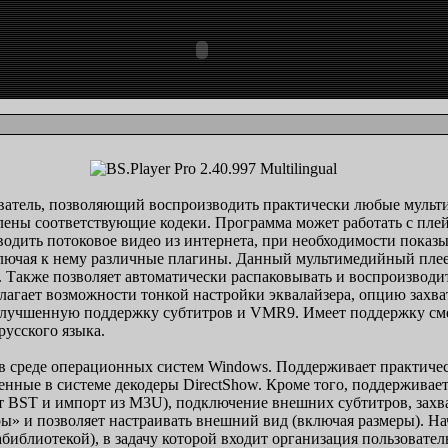
атель, позволяющий воспроизводить практически любые мульти
лены соответствующие кодеки. Программа может работать с пле
водить потоковое видео из интернета, при необходимости показы
лючая к нему различные плагины. Данный мультимедийный плее
. Также позволяет автоматически распаковывать и воспроизвод
лагает возможности тонкой настройки эквалайзера, опцию захват
 улучшенную поддержку субтитров и VMR9. Имеет поддержку см
русского языка.
в среде операционных систем Windows. Поддерживает практическ
нные в системе декодеры DirectShow. Кроме того, поддерживает
 BST и импорт из M3U), подключение внешних субтитров, захва
» и позволяет настраивать внешний вид (включая размеры). Нач
иблиотекой), в задачу которой входит организация пользовател