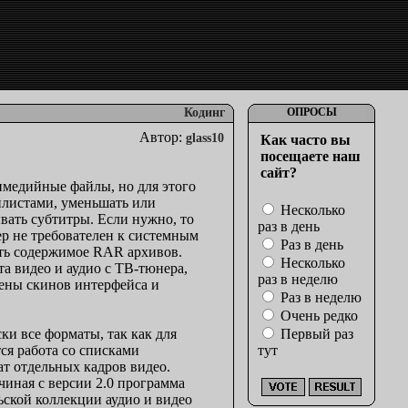
Кодинг
ОПРОСЫ
Автор:
glass10
Как часто вы
посещаете наш
сайт?
медийные файлы, но для этого
йлистами, уменьшать или
Несколько
вать субтитры. Если нужно, то
раз в день
р не требователен к системным
Раз в день
ить содержимое RAR архивов.
Несколько
а видео и аудио с ТВ-тюнера,
раз в неделю
ены скинов интерфейса и
Раз в неделю
Очень редко
и все форматы, так как для
Первый раз
ся работа со списками
тут
т отдельных кадров видео.
иная с версии 2.0 программа
ьской коллекции аудио и видео