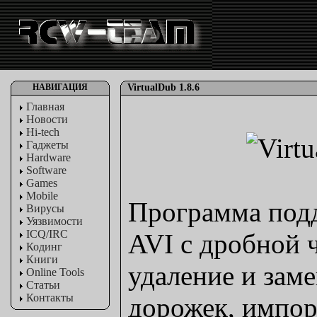
НАВИГАЦИЯ
VirtualDub 1.8.6
Главная
Новости
Hi-tech
Гаджеты
Hardware
Software
Games
Mobile
Программа подд
Вирусы
Уязвимости
ICQ/IRC
AVI с дробной ч
Кодинг
Книги
удаление и зам
Online Tools
Статьи
Контакты
дорожек, импор