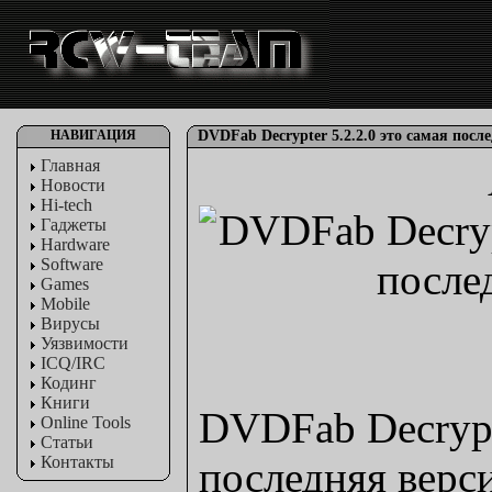
НАВИГАЦИЯ
DVDFab Decrypter 5.2.2.0 это самая посл
Главная
Новости
Hi-tech
Гаджеты
Hardware
Software
Games
Mobile
Вирусы
Уязвимости
ICQ/IRC
Кодинг
Книги
DVDFab Decrypte
Online Tools
Статьи
Контакты
последняя верс