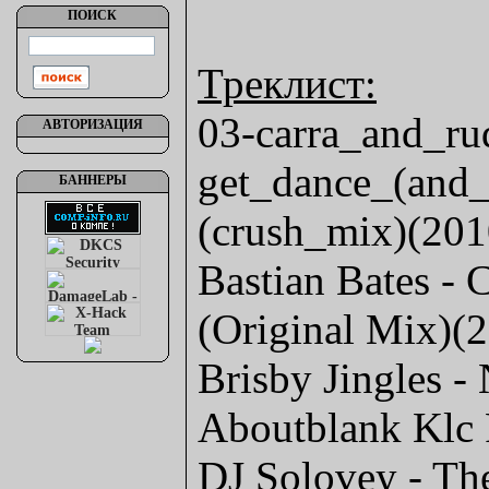
ПОИСК
Треклист:
03-carra_and_rud
АВТОРИЗАЦИЯ
get_dance_(and_
БАННЕРЫ
(crush_mix)(201
Bastian Bates -
(Original Mix)(
Brisby Jingles -
Aboutblank Klc
DJ Solovey - Th