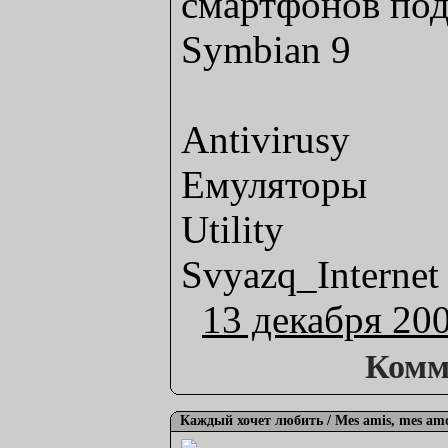
смартфонов под
Symbian 9
Antivirusy
Eмуляторы
Utility
Svyazq_Internet
13 декабря 20
Комм
Каждый хочет любить / Mes amis, mes amo