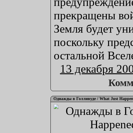
предупреждение
прекращены во
Земля будет ун
поскольку предс
остальной Всел
13 декабря 20
Комм
Однажды в Голливуде / What Just Happen