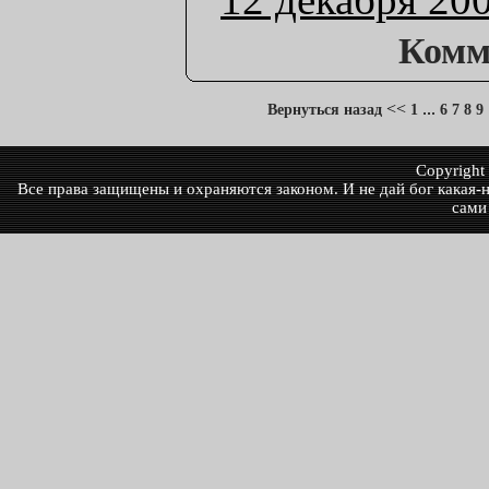
Комм
<<
...
Вернуться назад
1
6
7
8
9
Copyrigh
Все права защищены и охраняются законом. И не дай бог какая-ни
сами