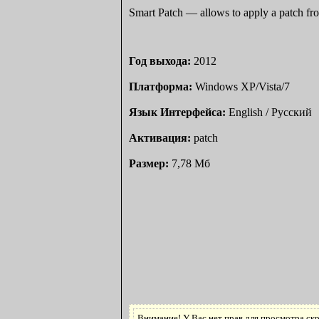
Smart Patch — allows to apply a patch fro
Год выхода:
2012
Платформа:
Windows XP/Vista/7
Язык Интерфейса:
English / Русский
Активация:
patch
Размер:
7,78 Мб
Внимание! У Вас нет прав для просмотра скр