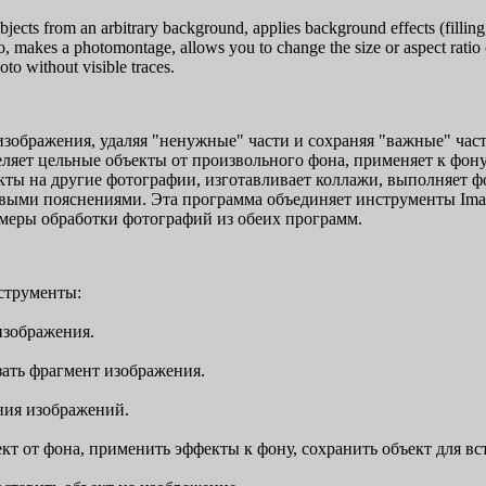
ects from an arbitrary background, applies background effects (fillin
to, makes a photomontage, allows you to change the size or aspect rati
to without visible traces.
зображения, удаляя "ненужные" части и сохраняя "важные" час
ляет цельные объекты от произвольного фона, применяет к фону
кты на другие фотографии, изготавливает коллажи, выполняет
ми пояснениями. Эта программа объединяет инструменты Image 
меры обработки фотографий из обеих программ.
струменты:
изображения.
ать фрагмент изображения.
ния изображений.
кт от фона, применить эффекты к фону, сохранить объект для вс