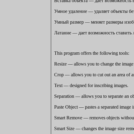
Вставка объекта — дает возможность в
Умное удаление — удаляет объекты бе
Умный размер — меняет размеры изо
Латание — дает возможность ставить 
This program offers the following tools:
Resize — allows you to change the image 
Crop — allows you to cut out an area of a
Text — designed for inscribing images.
Separation — allows you to separate an obje
Paste Object — pastes a separated image i
Smart Remove — removes objects without v
Smart Size — changes the image size remov