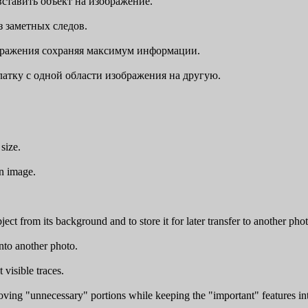
ставить объект на изображение.
з заметных следов.
бражения сохраняя максимум информации.
латку с одной области изображения на другую.
size.
n image.
ct from its background and to store it for later transfer to another pho
nto another photo.
isible traces.
ing "unnecessary" portions while keeping the "important" features int