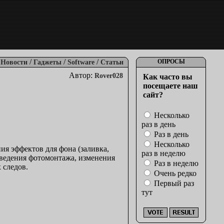
/
/
/
ОПРОСЫ
Новости
Гаджеты
Software
Статьи
Автор:
Rover028
Как часто вы
посещаете наш
сайт?
Несколько
раз в день
Раз в день
Несколько
я эффектов для фона (заливка,
раз в неделю
оведения фотомонтажа, изменения
Раз в неделю
 следов.
Очень редко
Первый раз
тут