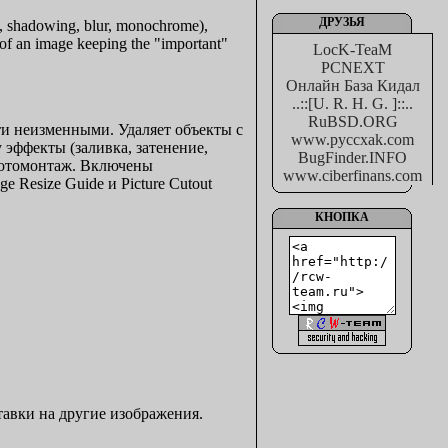
ДРУЗЬЯ
g, shadowing, blur, monochrome),
o of an image keeping the "important"
LocK-TeaM
PCNEXT
Онлайн База Кидал
..::[U. R. H. G. ]::..
RuBSD.ORG
ти неизменными. Удаляет объекты с
www.pyccxak.com
 эффекты (заливка, затенение,
BugFinder.INFO
 фотомонтаж. Включены
www.ciberfinans.com
Resize Guide и Picture Cutout
КНОПКА
тавки на другие изображения.