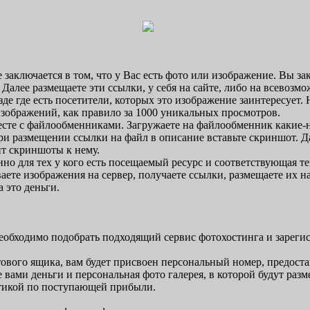
е заключается в том, что у Вас есть фото или изображение. Вы за
 Далее размещаете эти ссылки, у себя на сайте, либо на всевозм
зде где есть посетители, которых это изображение заинтересует. 
ображений, как правило за 1000 уникальных просмотров.
сте с файлообменниками. Загружаете на файлообменник какие-
ри размещении ссылки на файл в описание вставьте скриншот. Д
т скриншоты к нему.
нно для тех у кого есть посещаемый ресурс и соответствующая т
ваете изображения на сервер, получаете ссылки, размещаете их н
а это деньги.
необходимо подобрать подходящий сервис фотохостинга и зарегис
вого ящика, вам будет присвоен персональный номер, предостав
 вами деньги и персональная фото галерея, в которой будут ра
стикой по поступающей прибыли.