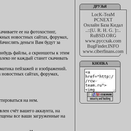
ДРУЗЬЯ
LocK-TeaM
PCNEXT
Онлайн База Кидал
..::[U. R. H. G. ]::..
качиваете ее на фотохостинг,
RuBSD.ORG
ожных новостных сайтах, форумах,
www.pyccxak.com
Начислять деньги Вам будут за
BugFinder.INFO
www.ciberfinans.com
нибудь файлы, а скриншоты к этим
алеко не каждый станет скачивать
КНОПКА
ематика пейзажей и изображений.
а новостных сайтах, форумах,
тироваться на нем.
лен счёт вашего аккаунта, на
змещены все ваши загруженные на