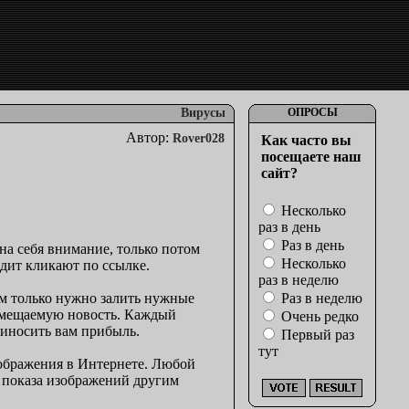
Вирусы
ОПРОСЫ
Автор:
Rover028
Как часто вы
посещаете наш
сайт?
Несколько
раз в день
Раз в день
на себя внимание, только потом
Несколько
одит кликают по ссылке.
раз в неделю
ам только нужно залить нужные
Раз в неделю
азмещаемую новость. Каждый
Очень редко
риносить вам прибыль.
Первый раз
тут
зображения в Интернете. Любой
и показа изображений другим