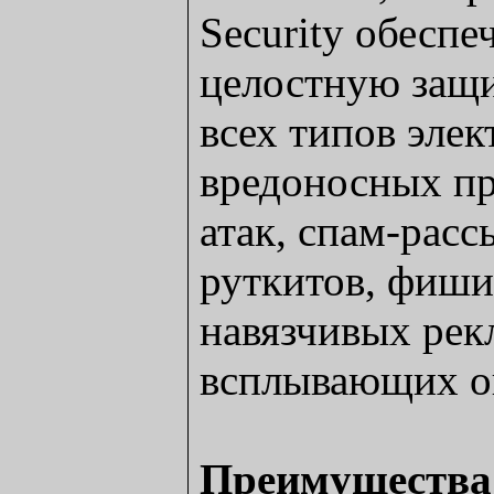
Security обесп
целостную защи
всех типов элек
вредоносных пр
атак, спам-расс
руткитов, фиши
навязчивых ре
всплывающих ок
Преимущества