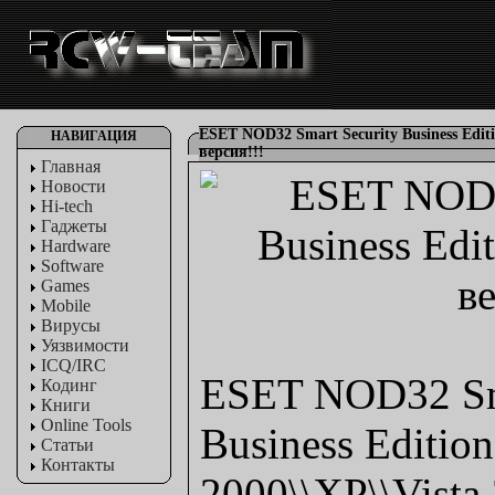
ESET NOD32 Smart Security Business Editi
НАВИГАЦИЯ
версия!!!
Главная
Новости
Hi-tech
Гаджеты
Hardware
Software
Games
Mobile
Вирусы
Уязвимости
ICQ/IRC
ESET NOD32 Sma
Кодинг
Книги
Online Tools
Business Editio
Статьи
Контакты
2000\\XP\\Vista 