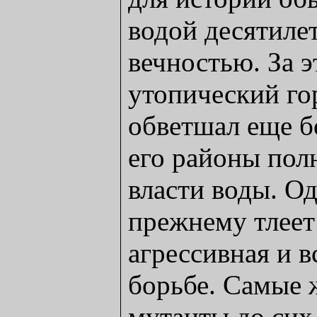
водой десятиле
вечностью. За э
утопический го
обветшал еще б
его районы пол
власти воды. Од
прежнему тлеет
агрессивная и в
борьбе. Самые 
мутанты до сих