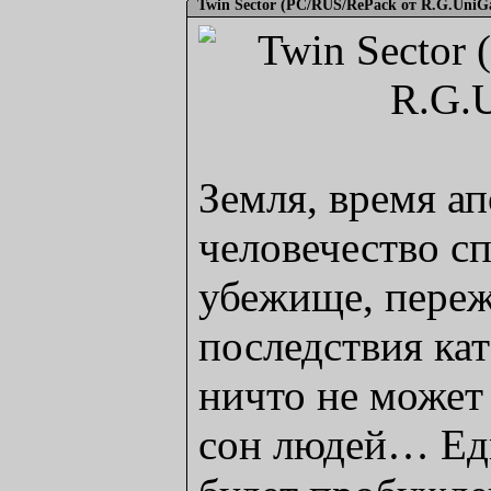
Twin Sector (PC/RUS/RePack от R.G.UniG
Земля, время а
человечество с
убежище, переж
последствия кат
ничто не може
сон людей… Ед