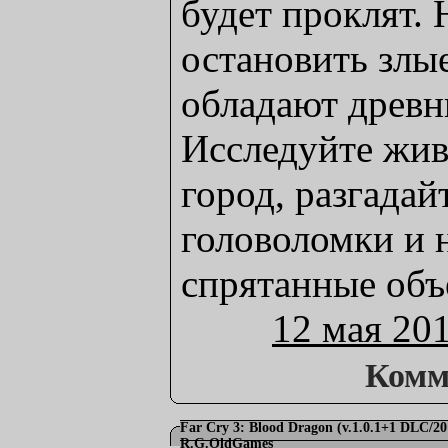
будет проклят.
остановить злы
обладают древн
Исследуйте жи
город, разгадай
головоломки и 
спрятанные объ
12 мая 20
Комм
Far Cry 3: Blood Dragon (v.1.0.1+1 DLC/2
R.G.OldGames