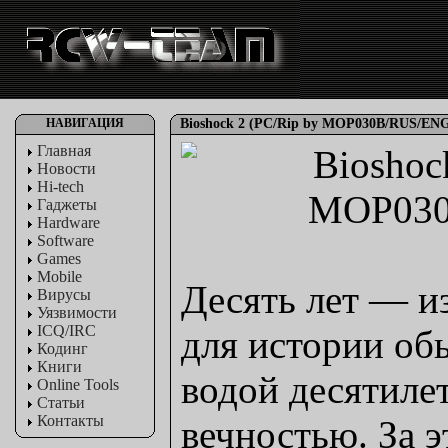
НАВИГАЦИЯ
Bioshock 2 (PC/Rip by MOP030B/RUS/EN
Главная
Новости
Hi-tech
Гаджеты
Hardware
Software
Games
Mobile
Десять лет — и
Вирусы
Уязвимости
ICQ/IRC
для истории обы
Кодинг
Книги
водой десятиле
Online Tools
Статьи
Контакты
вечностью. За э