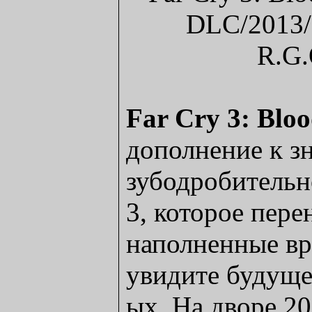
Far Cry 3: Blo
дополнение к з
зубодробительн
3, которое пере
наполненные вр
увидите будуще
ых. На дворе 20