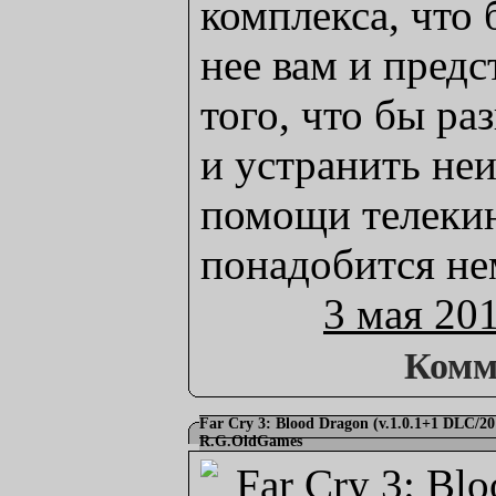
комплекса, что 
нее вам и предс
того, что бы ра
и устранить не
помощи телекин
понадобится не
3 мая 20
Комм
Far Cry 3: Blood Dragon (v.1.0.1+1 DLC/2
R.G.OldGames