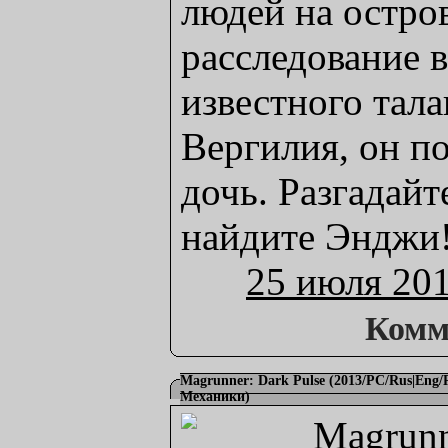
людей на остро
расследование в
известного тал
Вергилия, он п
дочь. Разгадайт
найдите Энджи
25 июля 20
Комм
Magrunner: Dark Pulse (2013/PC/Rus|Eng/
Механики)