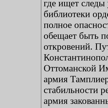
где ищет следы
библиотеки орд
полное опаснос
обещает быть п
откровений. Пу
Константинопол
Оттоманской Им
армия Тамплиер
стабильности р
армия закованн