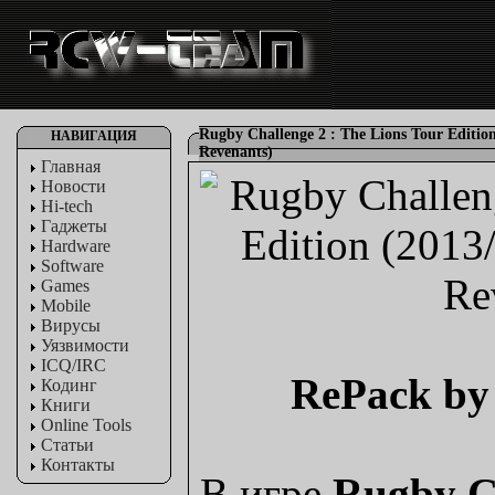
Rugby Challenge 2 : The Lions Tour Editi
НАВИГАЦИЯ
Revenants)
Главная
Новости
Hi-tech
Гаджеты
Hardware
Software
Games
Mobile
Вирусы
Уязвимости
ICQ/IRC
RePack by
Кодинг
Книги
Online Tools
Статьи
Контакты
В игре
Rugby C