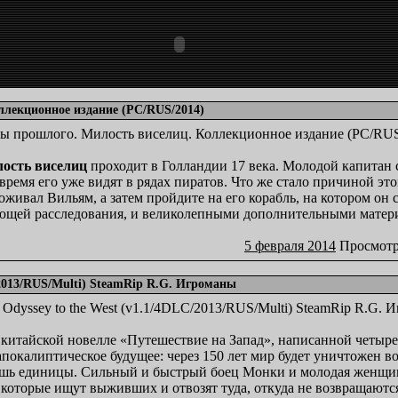
ллекционное издание (PC/RUS/2014)
ость виселиц
проходит в Голландии 17 века. Молодой капитан 
время его уже видят в рядах пиратов. Что же стало причиной эт
роживал Вильям, а затем пройдите на его корабль, на котором он
ующей расследования, и великолепными дополнительными матер
5 февраля 2014
Просмотр
C/2013/RUS/Multi) SteamRip R.G. Игроманы
китайской новелле «Путешествие на Запад», написанной четыре в
апокалиптическое будущее: через 150 лет мир будет уничтожен 
лишь единицы. Cильный и быстрый боец Монки и молодая женщин
 которые ищут выживших и отвозят туда, откуда не возвращаютс