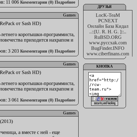
в: 11 006
Комментарии (0)
Подробнее
ДРУЗЬЯ
LocK-TeaM
Games
PCNEXT
Онлайн База Кидал
..::[U. R. H. G. ]::..
-летнего коротышки-программиста,
RuBSD.ORG
еловечества приходится нахрапом и
www.pyccxak.com
BugFinder.INFO
ов: 3 203
Комментарии (0)
Подробнее
www.ciberfinans.com
Games
КНОПКА
-летнего коротышки-программиста,
еловечества приходится нахрапом и
ов: 3 061
Комментарии (0)
Подробнее
Games
ченица, а вместе с ней - еще