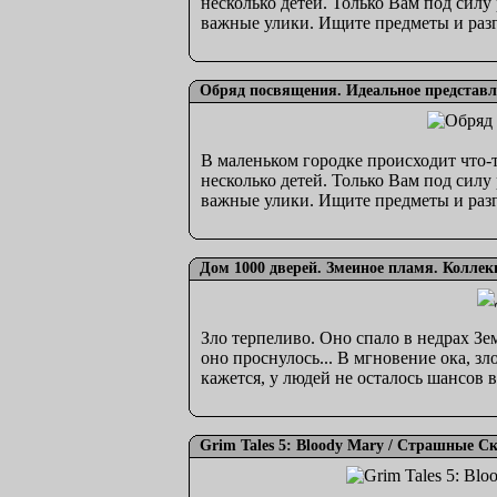
несколько детей. Только Вам под силу
важные улики. Ищите предметы и разг
Обряд посвящения. Идеальное представле
В маленьком городке происходит что-т
несколько детей. Только Вам под силу
важные улики. Ищите предметы и разг
Дом 1000 дверей. Змеиное пламя. Коллек
Зло терпеливо. Оно спало в недрах Зе
оно проснулось... В мгновение ока, з
кажется, у людей не осталось шансов в
Grim Tales 5: Bloody Mary / Страшные С