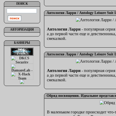
ПОИСК
Антология Ларри / Antology Leisure Suit 
Антология Ларри
- популярная сери
АВТОРИЗАЦИЯ
а до первой части еще и девственник
смекалкой.
БАННЕРЫ
Антология Ларри / Antology Leisure Suit 
Антология Ларри
- популярная сери
а до первой части еще и девственник
смекалкой.
Обряд посвящения. Идеальное представле
В маленьком городке происходит что-т