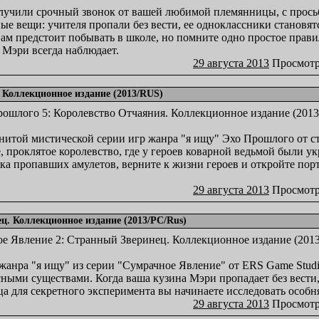
олучили срочный звонок от вашей любимой племянницы, с прось
ые вещи: учителя пропали без вести, ее одноклассники становят
ам предстоит побывать в школе, но помните одно простое правил
я Мэри всегда наблюдает.
29 августа 2013
Просмотр
 Коллекционное издание (2013/RUS)
нитой мистической серии игр жанра "я ищу" Эхо Прошлого от ст
, проклятое королевство, где у героев коварной ведьмой были ук
ка пропавших амулетов, верните к жизни героев и откройте пор
29 августа 2013
Просмотр
ц. Коллекционное издание (2013/PC/Rus)
нра "я ищу" из серии "Сумрачное Явление" от ERS Game Studio
ными существами. Когда ваша кузина Мэри пропадает без вести,
а для секретного эксперимента вы начинаете исследовать особн
29 августа 2013
Просмотр