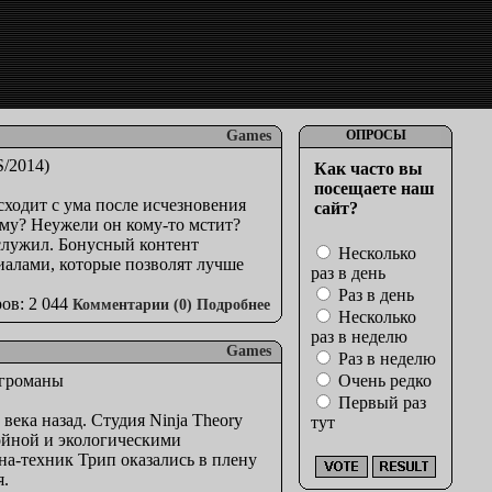
Games
ОПРОСЫ
Как часто вы
посещаете наш
сходит с ума после исчезновения
сайт?
ому? Неужели он кому-то мстит?
 служил. Бонусный контент
Несколько
иалами, которые позволят лучше
раз в день
Раз в день
ов: 2 044
Комментарии (0)
Подробнее
Несколько
раз в неделю
Games
Раз в неделю
Очень редко
Первый раз
ека назад. Студия Ninja Theory
тут
войной и экологическими
а-техник Трип оказались в плену
я.