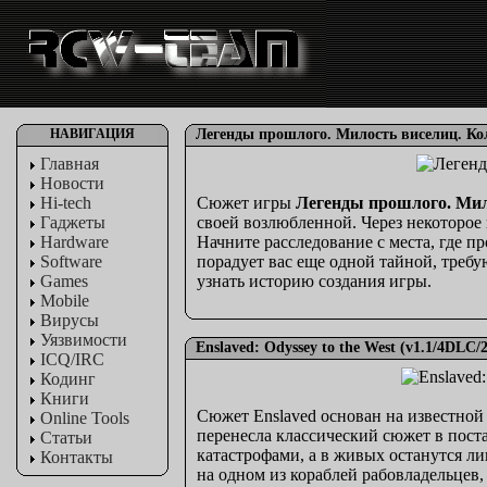
НАВИГАЦИЯ
Легенды прошлого. Милость виселиц. Ко
Главная
Новости
Hi-tech
Сюжет игры
Легенды прошлого. Мил
Гаджеты
своей возлюбленной. Через некоторое 
Hardware
Начните расследование с места, где п
Software
порадует вас еще одной тайной, треб
Games
узнать историю создания игры.
Mobile
Вирусы
Уязвимости
Enslaved: Odyssey to the West (v1.1/4DL
ICQ/IRC
Кодинг
Книги
Сюжет Enslaved основан на известной 
Online Tools
перенесла классический сюжет в пост
Статьи
катастрофами, а в живых останутся 
Контакты
на одном из кораблей рабовладельцев,