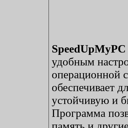
SpeedUpMyPC
удобным настр
операционной 
обеспечивает дл
устойчивую и б
Программа позв
память и други