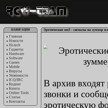
НАВИГАЦИЯ
Эротические мп3 - сигналы на зуммер 
Главная
Новости
Hi-tech
Гаджеты
Hardware
Software
Games
Mobile
Вирусы
Уязвимости
ICQ/IRC
В архив входят
Кодинг
Книги
звонки и сооб
Online Tools
Статьи
Контакты
эротическую ф