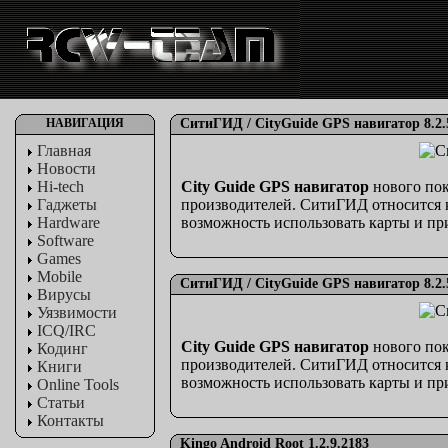
НАВИГАЦИЯ
СитиГИД / CityGuide GPS навигатор 8.2.59
Главная
Новости
Hi-tech
City Guide GPS навигатор
нового пок
Гаджеты
производителей. СитиГИД относится к
Hardware
возможность использовать карты и при
Software
Games
Mobile
СитиГИД / CityGuide GPS навигатор 8.2.59
Вирусы
Уязвимости
ICQ/IRC
City Guide GPS навигатор
нового пок
Кодинг
производителей. СитиГИД относится к
Книги
возможность использовать карты и при
Online Tools
Статьи
Контакты
Kingo Android Root 1.2.9.2183