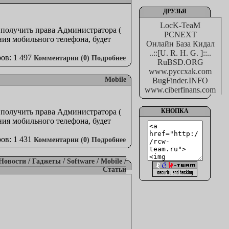
ДРУЗЬЯ
LocK-TeaM
 получить права Администратора (
PCNEXT
ния мобильного телефона, будет
Онлайн База Кидал
..::[U. R. H. G. ]::..
ов: 1 497
Комментарии (0)
Подробнее
RuBSD.ORG
www.pyccxak.com
Mobile
BugFinder.INFO
www.ciberfinans.com
 получить права Администратора (
КНОПКА
ния мобильного телефона, будет
ов: 1 431
Комментарии (0)
Подробнее
/
/
/
/
Новости
Гаджеты
Software
Mobile
Статьи