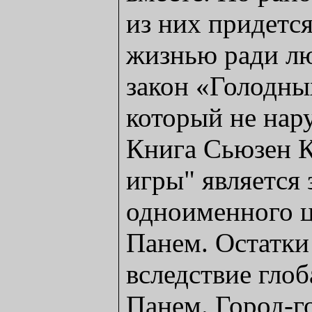
из них придетс
жизнью ради л
закон «Голодных
который не нар
Книга Сьюзен К
игры" является 
одноименного ц
Панем. Остатк
вследствие гло
Панем. Город-г