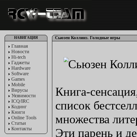
НАВИГАЦИЯ
Сьюзен Коллинз. Голодные игры
Главная
Новости
Hi-tech
Гаджеты
Hardware
Software
Games
Mobile
Книга-сенсация
Вирусы
Уязвимости
ICQ/IRC
список бестсел
Кодинг
Книги
множества лите
Online Tools
Статьи
Контакты
Эти парень и д