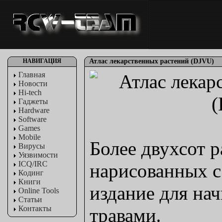
НАВИГАЦИЯ
Атлас лекарственных растений (DJVU)
Главная
Новости
Hi-tech
Гаджеты
Hardware
Software
Games
Mobile
Более двухсот р
Вирусы
Уязвимости
ICQ/IRC
нарисованных с
Кодинг
Книги
издание для на
Online Tools
Статьи
Контакты
травами.