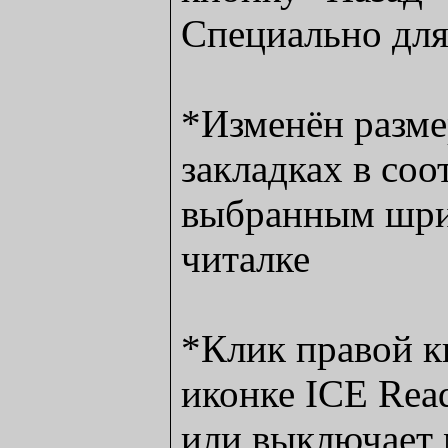
Специально для
*Изменён разме
закладках в соо
выбранным шри
читалке
*Клик правой 
иконке ICE Read
или выключает 