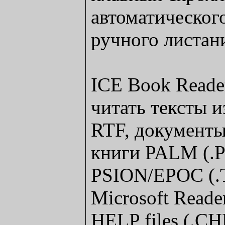
автоматическог
ручного листан
ICE Book Reader
читать тексты 
RTF, документы
книги PALM (.P
PSION/EPOC (.
Microsoft Reader
HELP files (.CH