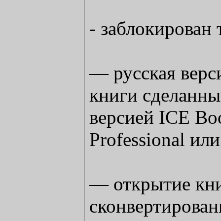
- заблокирован
— русская верс
книги сделанны
версией ICE Bo
Professional ил
— открытие кни
сконвертирован