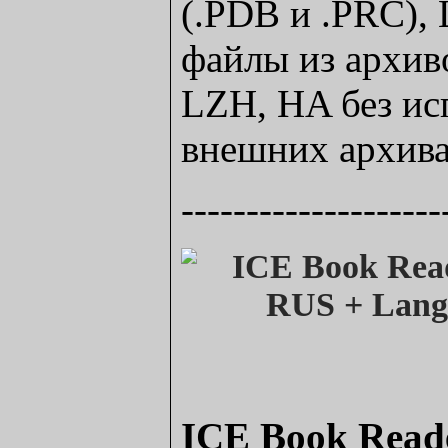
(.PDB и .PRC), 
файлы из архив
LZH, HA без ис
внешних архива
--------------------
ICE Book Reade